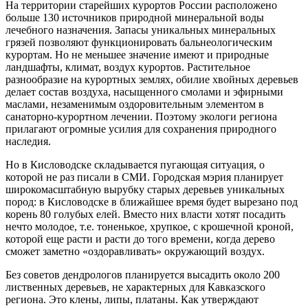
На территории старейших курортов России расположено
больше 130 источников природной минеральной воды
лечебного назначения. Запасы уникальных минеральных
грязей позволяют функционировать бальнеологическим
курортам. Но не меньшее значение имеют и природные
ландшафты, климат, воздух курортов. Растительное
разнообразие на курортных землях, обилие хвойных деревьев
делает состав воздуха, насыщенного смолами и эфирными
маслами, незаменимым оздоровительным элементом в
санаторно-курортном лечении. Поэтому экологи региона
прилагают огромные усилия для сохранения природного
наследия.
Но в Кисловодске складывается пугающая ситуация, о
которой не раз писали в СМИ. Городская мэрия планирует
широкомасштабную вырубку старых деревьев уникальных
пород: в Кисловодске в ближайшее время будет вырезано под
корень 80 голубых елей. Вместо них власти хотят посадить
нечто молодое, т.е. тоненькое, хрупкое, с крошечной кроной,
которой еще расти и расти до того времени, когда дерево
сможет заметно «оздоравливать» окружающий воздух.
Без советов дендрологов планируется высадить около 200
лиственных деревьев, не характерных для Кавказского
региона. Это клены, липы, платаны. Как утверждают