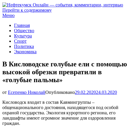
Перейти к содержимому
Нефтекумск Онлайн — события, комментарии, интервью
Меню
Главная
Общество
Культура
Спорт
Политика
Экономика
В Кисловодске голубые ели с помощью
высокой обрезки превратили в
«голубые пальмы»
от
Есепенко Николай
Опубликовано
29.02.2020
24.03.2020
Кисловодск входит в состав Кавмингруппы –
общенационального достояния, находящегося под особой
охраной государства. Экология курортного региона, его
ландшафты имеют огромное значение для оздоровления
граждан.