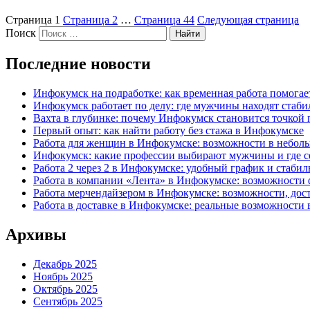
Страница
1
Страница
2
…
Страница
44
Следующая страница
Поиск
Найти
Последние новости
Инфокумск на подработке: как временная работа помога
Инфокумск работает по делу: где мужчины находят стаби
Вахта в глубинке: почему Инфокумск становится точкой 
Первый опыт: как найти работу без стажа в Инфокумске
Работа для женщин в Инфокумске: возможности в небол
Инфокумск: какие профессии выбирают мужчины и где се
Работа 2 через 2 в Инфокумске: удобный график и стаби
Работа в компании «Лента» в Инфокумске: возможности 
Работа мерчендайзером в Инфокумске: возможности, до
Работа в доставке в Инфокумске: реальные возможности 
Архивы
Декабрь 2025
Ноябрь 2025
Октябрь 2025
Сентябрь 2025