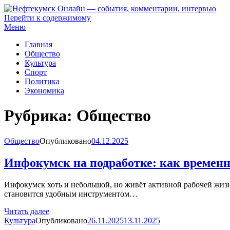
Перейти к содержимому
Нефтекумск Онлайн — события, комментарии, интервью
Меню
Главная
Общество
Культура
Спорт
Политика
Экономика
Рубрика:
Общество
Общество
Опубликовано
04.12.2025
Инфокумск на подработке: как временн
Инфокумск хоть и небольшой, но живёт активной рабочей жизнь
становится удобным инструментом…
Читать далее
Культура
Опубликовано
26.11.2025
13.11.2025