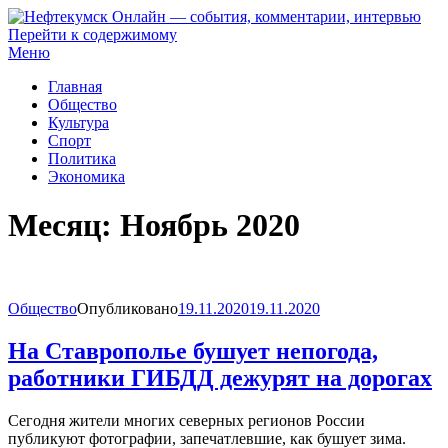
Перейти к содержимому
Нефтекумск Онлайн — события, комментарии, интервью
Меню
Главная
Общество
Культура
Спорт
Политика
Экономика
Месяц:
Ноябрь 2020
Общество
Опубликовано
19.11.2020
19.11.2020
На Ставрополье бушует непогода,
работники ГИБДД дежурят на дорогах
Сегодня жители многих северных регионов России
публикуют фотографии, запечатлевшие, как бушует зима.