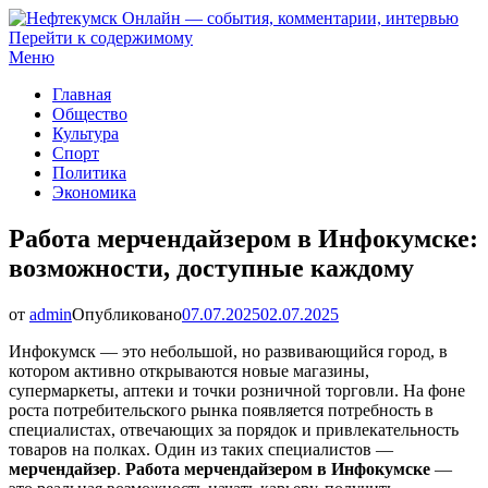
Перейти к содержимому
Нефтекумск Онлайн — события, комментарии, интервью
Меню
Главная
Общество
Культура
Спорт
Политика
Экономика
Работа мерчендайзером в Инфокумске:
возможности, доступные каждому
от
admin
Опубликовано
07.07.2025
02.07.2025
Инфокумск — это небольшой, но развивающийся город, в
котором активно открываются новые магазины,
супермаркеты, аптеки и точки розничной торговли. На фоне
роста потребительского рынка появляется потребность в
специалистах, отвечающих за порядок и привлекательность
товаров на полках. Один из таких специалистов —
мерчендайзер
.
Работа мерчендайзером в Инфокумске
—