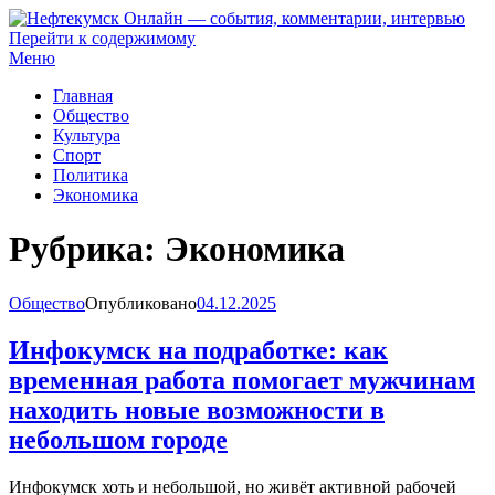
Перейти к содержимому
Нефтекумск Онлайн — события, комментарии, интервью
Меню
Главная
Общество
Культура
Спорт
Политика
Экономика
Рубрика:
Экономика
Общество
Опубликовано
04.12.2025
Инфокумск на подработке: как
временная работа помогает мужчинам
находить новые возможности в
небольшом городе
Инфокумск хоть и небольшой, но живёт активной рабочей