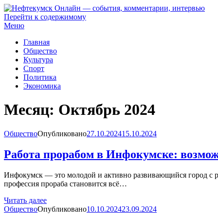
Перейти к содержимому
Нефтекумск Онлайн — события, комментарии, интервью
Меню
Главная
Общество
Культура
Спорт
Политика
Экономика
Месяц:
Октябрь 2024
Общество
Опубликовано
27.10.2024
15.10.2024
Работа прорабом в Инфокумске: возмо
Инфокумск — это молодой и активно развивающийся город с р
профессия прораба становится всё…
Читать далее
Общество
Опубликовано
10.10.2024
23.09.2024