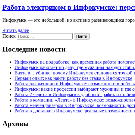
Работа электриком в Инфокумске: перс
Инфокумск — это небольшой, но активно развивающийся город
Читать далее
Поиск
Найти
Последние новости
Инфокумск на подработке: как временная работа помога
Инфокумск работает по делу: где мужчины находят стаби
Вахта в глубинке: почему Инфокумск становится точкой 
Первый опыт: как найти работу без стажа в Инфокумске
Работа для женщин в Инфокумске: возможности в небол
Инфокумск: какие профессии выбирают мужчины и где се
Работа 2 через 2 в Инфокумске: удобный график и стаби
Работа в компании «Лента» в Инфокумске: возможности 
Работа мерчендайзером в Инфокумске: возможности, до
Работа в доставке в Инфокумске: реальные возможности 
Архивы