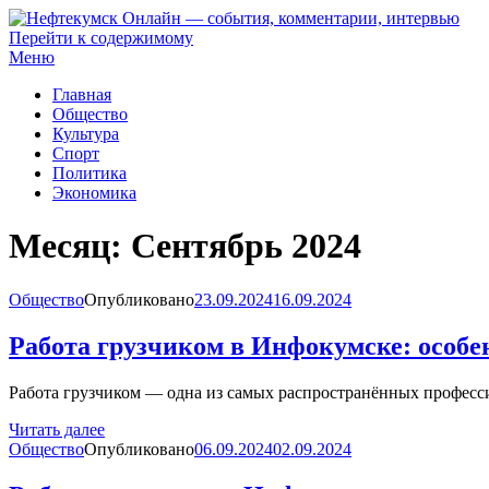
Перейти к содержимому
Нефтекумск Онлайн — события, комментарии, интервью
Меню
Главная
Общество
Культура
Спорт
Политика
Экономика
Месяц:
Сентябрь 2024
Общество
Опубликовано
23.09.2024
16.09.2024
Работа грузчиком в Инфокумске: особе
Работа грузчиком — одна из самых распространённых профессий
Читать далее
Общество
Опубликовано
06.09.2024
02.09.2024