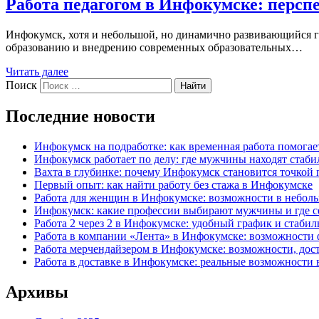
Работа педагогом в Инфокумске: персп
Инфокумск, хотя и небольшой, но динамично развивающийся г
образованию и внедрению современных образовательных…
Читать далее
Поиск
Найти
Последние новости
Инфокумск на подработке: как временная работа помога
Инфокумск работает по делу: где мужчины находят стаби
Вахта в глубинке: почему Инфокумск становится точкой 
Первый опыт: как найти работу без стажа в Инфокумске
Работа для женщин в Инфокумске: возможности в небол
Инфокумск: какие профессии выбирают мужчины и где се
Работа 2 через 2 в Инфокумске: удобный график и стаби
Работа в компании «Лента» в Инфокумске: возможности 
Работа мерчендайзером в Инфокумске: возможности, до
Работа в доставке в Инфокумске: реальные возможности 
Архивы