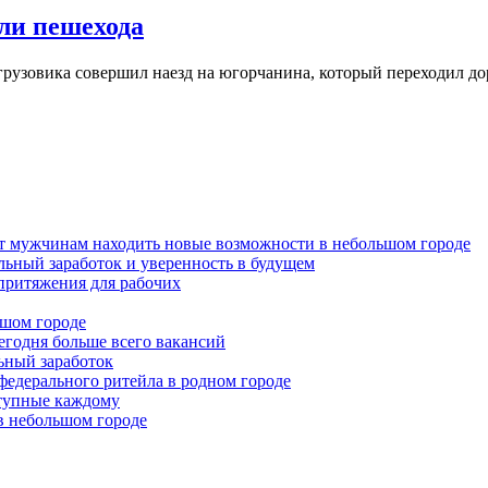
ли пешехода
рузовика совершил наезд на югорчанина, который переходил до
ет мужчинам находить новые возможности в небольшом городе
льный заработок и уверенность в будущем
притяжения для рабочих
ьшом городе
годня больше всего вакансий
льный заработок
федерального ритейла в родном городе
ступные каждому
в небольшом городе