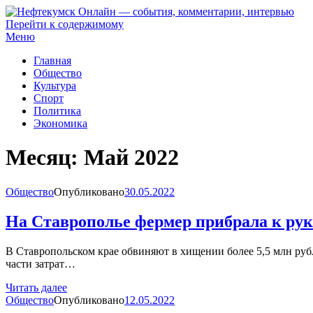
Перейти к содержимому
Нефтекумск Онлайн — события, комментарии, интервью
Меню
Главная
Общество
Культура
Спорт
Политика
Экономика
Месяц:
Май 2022
Общество
Опубликовано
30.05.2022
На Ставрополье фермер прибрала к рук
В Ставропольском крае обвиняют в хищении более 5,5 млн ру
части затрат…
Читать далее
Общество
Опубликовано
12.05.2022