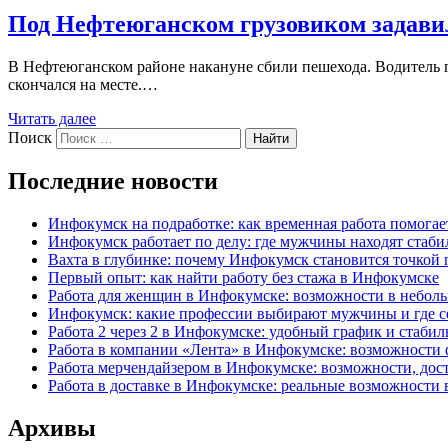
Под Нефтеюганском грузовиком задави
В Нефтеюганском районе накануне сбили пешехода. Водитель г
скончался на месте.…
Читать далее
Поиск
Найти
Последние новости
Инфокумск на подработке: как временная работа помога
Инфокумск работает по делу: где мужчины находят стаби
Вахта в глубинке: почему Инфокумск становится точкой 
Первый опыт: как найти работу без стажа в Инфокумске
Работа для женщин в Инфокумске: возможности в небол
Инфокумск: какие профессии выбирают мужчины и где се
Работа 2 через 2 в Инфокумске: удобный график и стаби
Работа в компании «Лента» в Инфокумске: возможности 
Работа мерчендайзером в Инфокумске: возможности, до
Работа в доставке в Инфокумске: реальные возможности 
Архивы