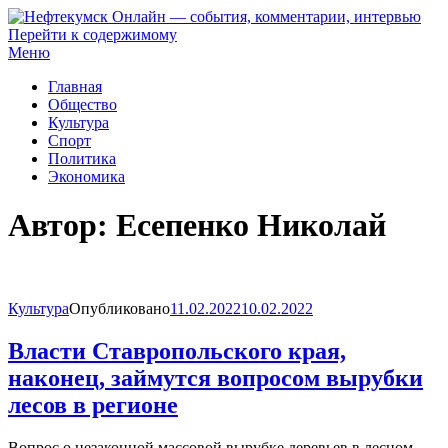
Перейти к содержимому
Нефтекумск Онлайн — события, комментарии, интервью
Меню
Главная
Общество
Культура
Спорт
Политика
Экономика
Автор:
Есепенко Николай
Культура
Опубликовано
11.02.2022
10.02.2022
Власти Ставропольского края,
наконец, займутся вопросом вырубки
лесов в регионе
Вопрос о незаконной массовой вырубке деревьев в лесном