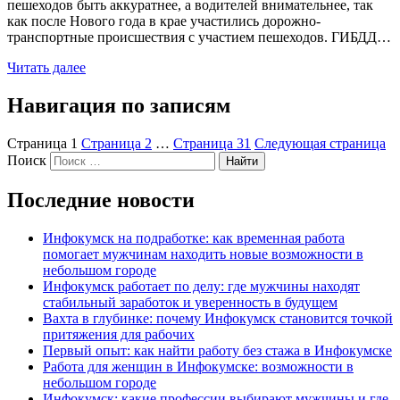
пешеходов быть аккуратнее, а водителей внимательнее, так
как после Нового года в крае участились дорожно-
транспортные происшествия с участием пешеходов. ГИБДД…
Читать далее
Навигация по записям
Страница
1
Страница
2
…
Страница
31
Следующая страница
Поиск
Найти
Последние новости
Инфокумск на подработке: как временная работа
помогает мужчинам находить новые возможности в
небольшом городе
Инфокумск работает по делу: где мужчины находят
стабильный заработок и уверенность в будущем
Вахта в глубинке: почему Инфокумск становится точкой
притяжения для рабочих
Первый опыт: как найти работу без стажа в Инфокумске
Работа для женщин в Инфокумске: возможности в
небольшом городе
Инфокумск: какие профессии выбирают мужчины и где