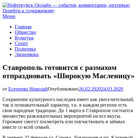
Перейти к содержимому
Нефтекумск Онлайн — события, комментарии, интервью
Меню
Главная
Общество
Культура
Спорт
Политика
Экономика
Ставрополь готовится с размахом
отпраздновать «Широкую Масленицу»
от
Есепенко Николай
Опубликовано
26.02.2020
24.03.2020
Сохранение культурного наследия имеет как увеселительный,
так и познавательный характер, т.к. в каждом регионе есть
свои народные традиции. До 1 марта в Ставрополе состоится
множество развлекательных мероприятий на все вкусы.
Горожане смогут посмотреть или поучаствовать в забавах
вместе со всей семьей.
В четверг 27 февраля ул. Серова, Доваторцев и пр. Ключевой