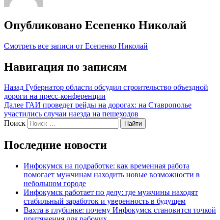
Опубликовано
Есепенко Николай
Смотреть все записи от Есепенко Николай
Навигация по записям
Назад
Губернатор области обсудил строительство объездной
дороги на пресс-конференции
Далее
ГАИ проведет рейды на дорогах: на Ставрополье
участились случаи наезда на пешеходов
Поиск
Найти
Последние новости
Инфокумск на подработке: как временная работа
помогает мужчинам находить новые возможности в
небольшом городе
Инфокумск работает по делу: где мужчины находят
стабильный заработок и уверенность в будущем
Вахта в глубинке: почему Инфокумск становится точкой
притяжения для рабочих