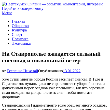
Перейти к содержимому
Нефтекумск Онлайн — события, комментарии, интервью
Меню
Главная
Общество
Культура
Спорт
Политика
Экономика
На Ставрополье ожидается сильный
снегопад и шквальный ветер
от
Есепенко Николай
Опубликовано
13.01.2022
Уже сутки многие города России засыпает снегом. В Туле и
Саратове коммунальщики не справляются с уборкой снега, и
допустимый порог осадков уже превышен, так что горожане
сами выходят на улицы чистить снег, чтобы помогать
дворникам.
Ставропольский Гидрометцентр тоже обещает много осадков,
и начнется сильный снегопад уже с завтрашнего дня.