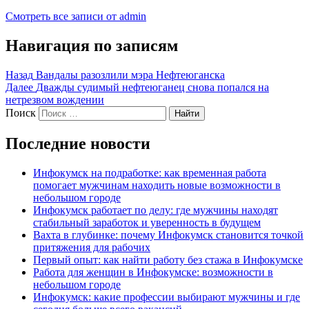
Смотреть все записи от admin
Навигация по записям
Назад
Вандалы разозлили мэра Нефтеюганска
Далее
Дважды судимый нефтеюганец снова попался на
нетрезвом вождении
Поиск
Найти
Последние новости
Инфокумск на подработке: как временная работа
помогает мужчинам находить новые возможности в
небольшом городе
Инфокумск работает по делу: где мужчины находят
стабильный заработок и уверенность в будущем
Вахта в глубинке: почему Инфокумск становится точкой
притяжения для рабочих
Первый опыт: как найти работу без стажа в Инфокумске
Работа для женщин в Инфокумске: возможности в
небольшом городе
Инфокумск: какие профессии выбирают мужчины и где