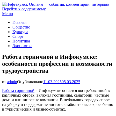
Перейти к содержимому
Нефтекумск Онлайн — события, комментарии, интервью
Меню
Главная
Общество
Культура
Спорт
Политика
Экономика
Работа горничной в Инфокумске:
особенности профессии и возможности
трудоустройства
от
admin
Опубликовано
11.03.2025
05.03.2025
Работа горничной
в Инфокумске остается востребованной в
различных сферах, включая гостиницы, санатории, частные
дома и клининговые компании. В небольших городах спрос
на уборку и поддержание чистоты стабильно высок, особенно
в туристических и бизнес-объектах.