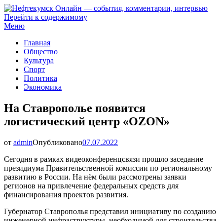
Перейти к содержимому
Нефтекумск Онлайн — события, комментарии, интервью
Меню
Главная
Общество
Культура
Спорт
Политика
Экономика
На Ставрополье появится
логистический центр «OZON»
от
admin
Опубликовано
07.07.2022
Сегодня в рамках видеоконференцсвязи прошло заседание
президиума Правительственной комиссии по региональному
развитию в России. На нём были рассмотрены заявки
регионов на привлечение федеральных средств для
финансирования проектов развития.
Губернатор Ставрополья представил инициативу по созданию
инженерной инфраструктуры, необходимой для строительства