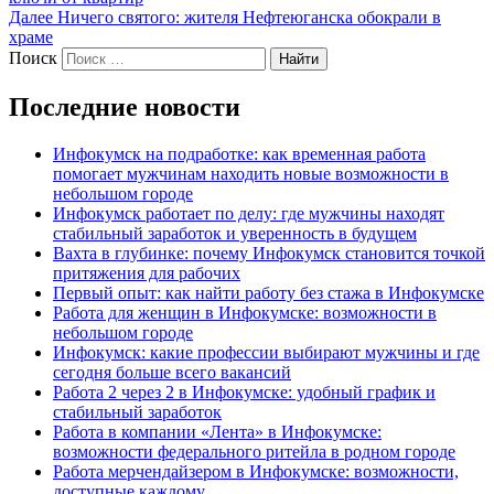
Далее
Ничего святого: жителя Нефтеюганска обокрали в
храме
Поиск
Найти
Последние новости
Инфокумск на подработке: как временная работа
помогает мужчинам находить новые возможности в
небольшом городе
Инфокумск работает по делу: где мужчины находят
стабильный заработок и уверенность в будущем
Вахта в глубинке: почему Инфокумск становится точкой
притяжения для рабочих
Первый опыт: как найти работу без стажа в Инфокумске
Работа для женщин в Инфокумске: возможности в
небольшом городе
Инфокумск: какие профессии выбирают мужчины и где
сегодня больше всего вакансий
Работа 2 через 2 в Инфокумске: удобный график и
стабильный заработок
Работа в компании «Лента» в Инфокумске:
возможности федерального ритейла в родном городе
Работа мерчендайзером в Инфокумске: возможности,
доступные каждому