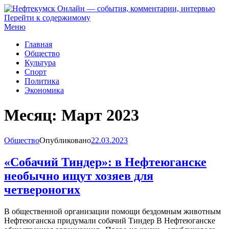
Перейти к содержимому
Нефтекумск Онлайн — события, комментарии, интервью
Меню
Главная
Общество
Культура
Спорт
Политика
Экономика
Месяц:
Март 2023
Общество
Опубликовано
22.03.2023
«Собачий Тиндер»: в Нефтеюганске
необычно ищут хозяев для
четвероногих
В общественной организации помощи бездомным животным
Нефтеюганска придумали собачий Тиндер В Нефтеюганске