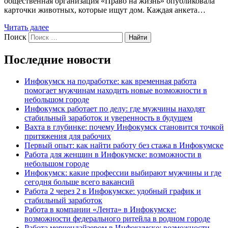
общественная организация «Право на жизнь» опубликовала
карточки животных, которые ищут дом. Каждая анкета…
Читать далее
Поиск
Найти
Последние новости
Инфокумск на подработке: как временная работа
помогает мужчинам находить новые возможности в
небольшом городе
Инфокумск работает по делу: где мужчины находят
стабильный заработок и уверенность в будущем
Вахта в глубинке: почему Инфокумск становится точкой
притяжения для рабочих
Первый опыт: как найти работу без стажа в Инфокумске
Работа для женщин в Инфокумске: возможности в
небольшом городе
Инфокумск: какие профессии выбирают мужчины и где
сегодня больше всего вакансий
Работа 2 через 2 в Инфокумске: удобный график и
стабильный заработок
Работа в компании «Лента» в Инфокумске:
возможности федерального ритейла в родном городе
Работа мерчендайзером в Инфокумске: возможности,