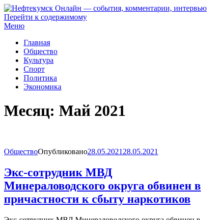
Перейти к содержимому
Нефтекумск Онлайн — события, комментарии, интервью
Меню
Главная
Общество
Культура
Спорт
Политика
Экономика
Месяц:
Май 2021
Общество
Опубликовано
28.05.2021
28.05.2021
Экс-сотрудник МВД
Минераловодского округа обвинен в
причастности к сбыту наркотиков
Экс-сотрудник МВД Минераловодского округа обвинен в