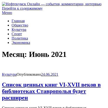
Перейти к содержимому
Нефтекумск Онлайн — события, комментарии, интервью
Меню
Главная
Общество
Культура
Спорт
Политика
Экономика
Месяц:
Июнь 2021
Культура
Опубликовано
24.06.2021
Список ценных книг VI-XVII веков в
библиотеках Ставрополья будет
расширен
Список ценных книг VI-XVII веков в библиотеках