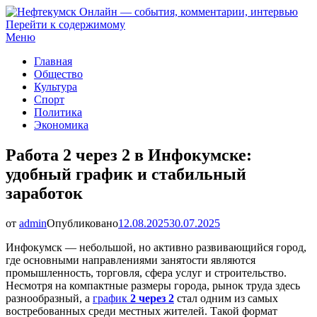
Перейти к содержимому
Нефтекумск Онлайн — события, комментарии, интервью
Меню
Главная
Общество
Культура
Спорт
Политика
Экономика
Работа 2 через 2 в Инфокумске:
удобный график и стабильный
заработок
от
admin
Опубликовано
12.08.2025
30.07.2025
Инфокумск — небольшой, но активно развивающийся город,
где основными направлениями занятости являются
промышленность, торговля, сфера услуг и строительство.
Несмотря на компактные размеры города, рынок труда здесь
разнообразный, а
график
2 через 2
стал одним из самых
востребованных среди местных жителей. Такой формат