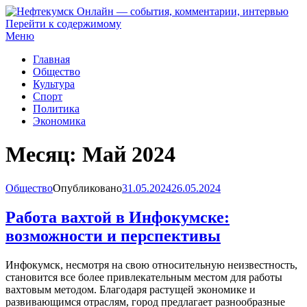
Перейти к содержимому
Нефтекумск Онлайн — события, комментарии, интервью
Меню
Главная
Общество
Культура
Спорт
Политика
Экономика
Месяц:
Май 2024
Общество
Опубликовано
31.05.2024
26.05.2024
Работа вахтой в Инфокумске:
возможности и перспективы
Инфокумск, несмотря на свою относительную неизвестность,
становится все более привлекательным местом для работы
вахтовым методом. Благодаря растущей экономике и
развивающимся отраслям, город предлагает разнообразные