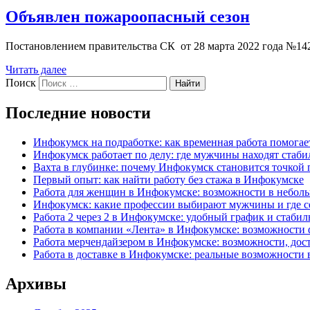
Объявлен пожароопасный сезон
Постановлением правительства СК от 28 марта 2022 года №142
Читать далее
Поиск
Найти
Последние новости
Инфокумск на подработке: как временная работа помога
Инфокумск работает по делу: где мужчины находят стаби
Вахта в глубинке: почему Инфокумск становится точкой 
Первый опыт: как найти работу без стажа в Инфокумске
Работа для женщин в Инфокумске: возможности в небол
Инфокумск: какие профессии выбирают мужчины и где се
Работа 2 через 2 в Инфокумске: удобный график и стаби
Работа в компании «Лента» в Инфокумске: возможности 
Работа мерчендайзером в Инфокумске: возможности, до
Работа в доставке в Инфокумске: реальные возможности 
Архивы