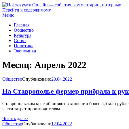
Перейти к содержимому
Нефтекумск Онлайн — события, комментарии, интервью
Меню
Главная
Общество
Культура
Спорт
Политика
Экономика
Месяц:
Апрель 2022
Общество
Опубликовано
28.04.2022
На Ставрополье фермер прибрала к рук
Ставропольском крае обвиняют в хищении более 5,5 млн рубл
части затрат производителям…
Читать далее
Общество
Опубликовано
12.04.2022