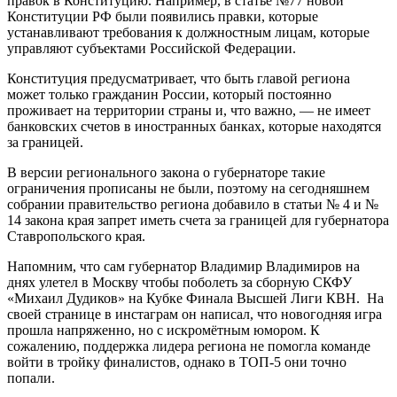
правок в Конституцию. Например, в статье №77 новой
Конституции РФ были появились правки, которые
устанавливают требования к должностным лицам, которые
управляют субъектами Российской Федерации.
Конституция предусматривает, что быть главой региона
может только гражданин России, который постоянно
проживает на территории страны и, что важно, — не имеет
банковских счетов в иностранных банках, которые находятся
за границей.
В версии регионального закона о губернаторе такие
ограничения прописаны не были, поэтому на сегодняшнем
собрании правительство региона добавило в статьи № 4 и №
14 закона края запрет иметь счета за границей для губернатора
Ставропольского края.
Напомним, что сам губернатор Владимир Владимиров на
днях улетел в Москву чтобы поболеть за сборную СКФУ
«Михаил Дудиков» на Кубке Финала Высшей Лиги КВН. На
своей странице в инстаграм он написал, что новогодняя игра
прошла напряженно, но с искромётным юмором. К
сожалению, поддержка лидера региона не помогла команде
войти в тройку финалистов, однако в ТОП-5 они точно
попали.