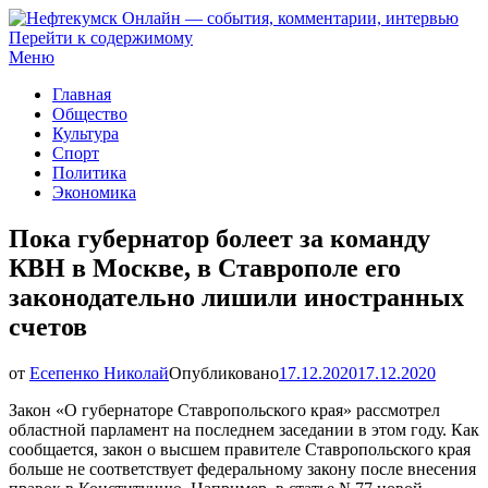
Перейти к содержимому
Нефтекумск Онлайн — события, комментарии, интервью
Меню
Главная
Общество
Культура
Спорт
Политика
Экономика
Пока губернатор болеет за команду
КВН в Москве, в Ставрополе его
законодательно лишили иностранных
счетов
от
Есепенко Николай
Опубликовано
17.12.2020
17.12.2020
Закон «О губернаторе Ставропольского края» рассмотрел
областной парламент на последнем заседании в этом году. Как
сообщается, закон о высшем правителе Ставропольского края
больше не соответствует федеральному закону после внесения