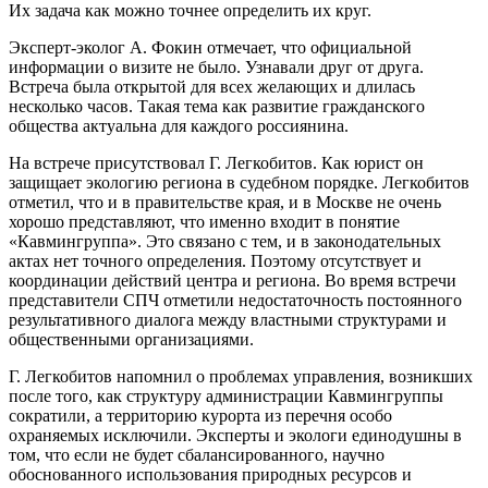
Их задача как можно точнее определить их круг.
Эксперт-эколог А. Фокин отмечает, что официальной
информации о визите не было. Узнавали друг от друга.
Встреча была открытой для всех желающих и длилась
несколько часов. Такая тема как развитие гражданского
общества актуальна для каждого россиянина.
На встрече присутствовал Г. Легкобитов. Как юрист он
защищает экологию региона в судебном порядке. Легкобитов
отметил, что и в правительстве края, и в Москве не очень
хорошо представляют, что именно входит в понятие
«Кавмингруппа». Это связано с тем, и в законодательных
актах нет точного определения. Поэтому отсутствует и
координации действий центра и региона. Во время встречи
представители СПЧ отметили недостаточность постоянного
результативного диалога между властными структурами и
общественными организациями.
Г. Легкобитов напомнил о проблемах управления, возникших
после того, как структуру администрации Кавмингруппы
сократили, а территорию курорта из перечня особо
охраняемых исключили. Эксперты и экологи единодушны в
том, что если не будет сбалансированного, научно
обоснованного использования природных ресурсов и