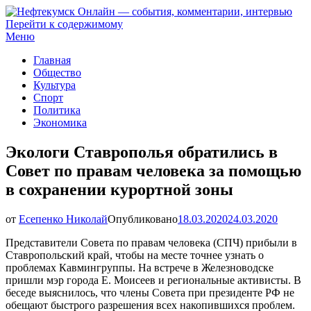
Перейти к содержимому
Нефтекумск Онлайн — события, комментарии, интервью
Меню
Главная
Общество
Культура
Спорт
Политика
Экономика
Экологи Ставрополья обратились в
Совет по правам человека за помощью
в сохранении курортной зоны
от
Есепенко Николай
Опубликовано
18.03.2020
24.03.2020
Представители Совета по правам человека (СПЧ) прибыли в
Ставропольский край, чтобы на месте точнее узнать о
проблемах Кавмингруппы. На встрече в Железноводске
пришли мэр города Е. Моисеев и региональные активисты. В
беседе выяснилось, что члены Совета при президенте РФ не
обещают быстрого разрешения всех накопившихся проблем.