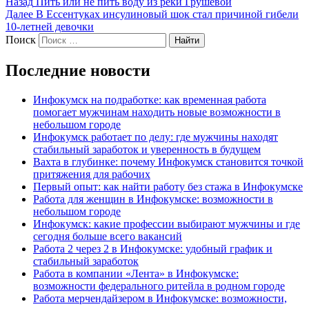
Назад
Пить или не пить воду из реки Грушевой
Далее
В Ессентуках инсулиновый шок стал причиной гибели
10-летней девочки
Поиск
Найти
Последние новости
Инфокумск на подработке: как временная работа
помогает мужчинам находить новые возможности в
небольшом городе
Инфокумск работает по делу: где мужчины находят
стабильный заработок и уверенность в будущем
Вахта в глубинке: почему Инфокумск становится точкой
притяжения для рабочих
Первый опыт: как найти работу без стажа в Инфокумске
Работа для женщин в Инфокумске: возможности в
небольшом городе
Инфокумск: какие профессии выбирают мужчины и где
сегодня больше всего вакансий
Работа 2 через 2 в Инфокумске: удобный график и
стабильный заработок
Работа в компании «Лента» в Инфокумске:
возможности федерального ритейла в родном городе
Работа мерчендайзером в Инфокумске: возможности,