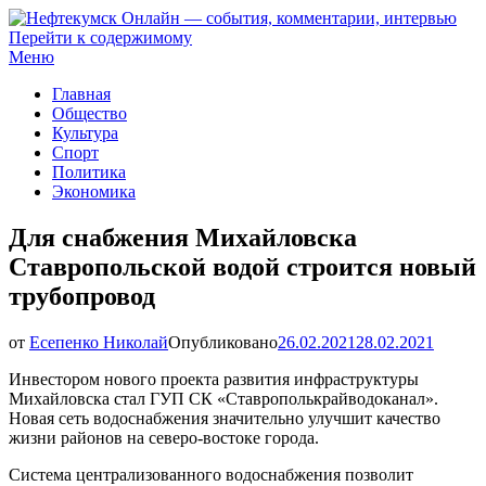
Перейти к содержимому
Нефтекумск Онлайн — события, комментарии, интервью
Меню
Главная
Общество
Культура
Спорт
Политика
Экономика
Для снабжения Михайловска
Ставропольской водой строится новый
трубопровод
от
Есепенко Николай
Опубликовано
26.02.2021
28.02.2021
Инвестором нового проекта развития инфраструктуры
Михайловска стал ГУП СК «Ставрополькрайводоканал».
Новая сеть водоснабжения значительно улучшит качество
жизни районов на северо-востоке города.
Система централизованного водоснабжения позволит